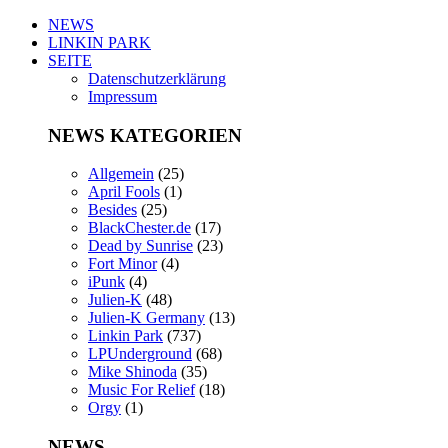
NEWS
LINKIN PARK
SEITE
Datenschutzerklärung
Impressum
NEWS KATEGORIEN
Allgemein
(25)
April Fools
(1)
Besides
(25)
BlackChester.de
(17)
Dead by Sunrise
(23)
Fort Minor
(4)
iPunk
(4)
Julien-K
(48)
Julien-K Germany
(13)
Linkin Park
(737)
LPUnderground
(68)
Mike Shinoda
(35)
Music For Relief
(18)
Orgy
(1)
NEWS