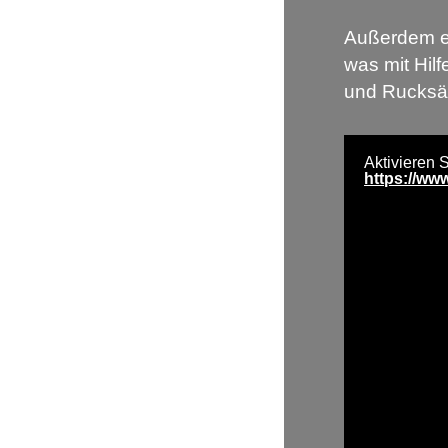
(4)
Außerdem er
iPunk
(4)
was mit Hilf
Julien-K
und Rucksäc
(48)
Julien-K Germany
(13)
Linkin Park
Aktivieren 
(737)
https://ww
LPUnderground
(68)
Mike Shinoda
(35)
Music For Relief
(18)
Orgy
(1)
NEWS
Linkin Park für Rock am Ring/Rock