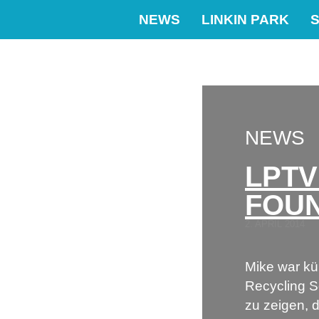
NEWS
LINKIN PARK
S
NEWS
NEWS
KATEGORIEN
LPTV
Allgemein
FOU
(25)
April Fools
2. APRIL 2014
(1)
Besides
(25)
Mike war kür
BlackChester.de
(17)
Recycling S
Dead by Sunrise
zu zeigen, d
(23)
Fort Minor