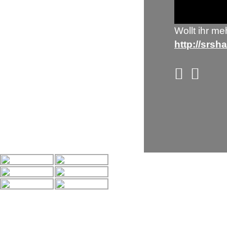
im Park 2026 angekündigt
6. Juni
2025
Die From Zero World Tour wird
2026 fortgesetzt
31. Mai 2025
Wollt ihr me
From Zero World Tour 2025
http://srsha
angekündigt
14. November 2024
Neues Linkin Park Album FROM
ZERO – Single Online – Tour
angekündigt
5. September 2024
Be Part Of Something – 05.
September – Update
29. August
2024
GALLERIE