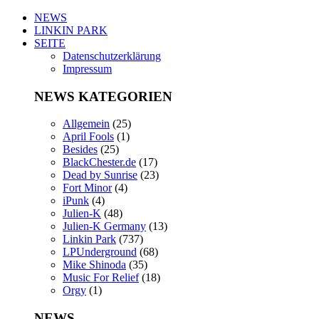
NEWS
LINKIN PARK
SEITE
Datenschutzerklärung
Impressum
NEWS KATEGORIEN
Allgemein
(25)
April Fools
(1)
Besides
(25)
BlackChester.de
(17)
Dead by Sunrise
(23)
Fort Minor
(4)
iPunk
(4)
Julien-K
(48)
Julien-K Germany
(13)
Linkin Park
(737)
LPUnderground
(68)
Mike Shinoda
(35)
Music For Relief
(18)
Orgy
(1)
NEWS