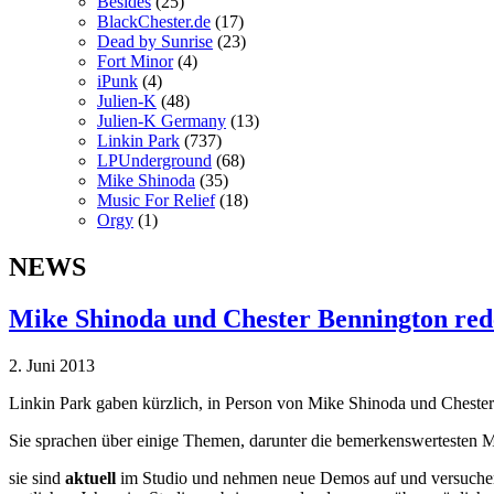
Besides
(25)
BlackChester.de
(17)
Dead by Sunrise
(23)
Fort Minor
(4)
iPunk
(4)
Julien-K
(48)
Julien-K Germany
(13)
Linkin Park
(737)
LPUnderground
(68)
Mike Shinoda
(35)
Music For Relief
(18)
Orgy
(1)
NEWS
Mike Shinoda und Chester Bennington red
2. Juni 2013
Linkin Park gaben kürzlich, in Person von Mike Shinoda und Chester 
Sie sprachen über einige Themen, darunter die bemerkenswertesten Mom
sie sind
aktuell
im Studio und nehmen neue Demos auf und versuchen de