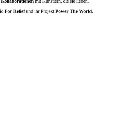
e
Kollaborationen
mit Künstlern, die sie lieben.
c For Relief
und ihr Projekt
Power The World
.